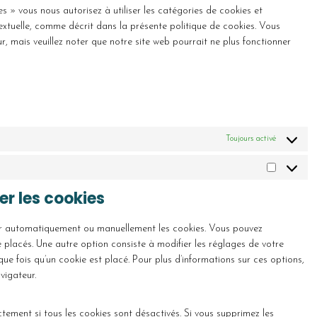
e
t
o
e
v
c
w
es » vous nous autorisez à utiliser les catégories de cookies et
n
t
s
r
i
e
o
extuelle, comme décrit dans la présente politique de cookies. Vous
t
o
e
v
c
k
r
ur, mais veuillez noter que notre site web pourrait ne plus fonctionner
t
s
r
i
e
a
d
o
e
v
c
g
d
p
s
r
i
e
o
e
r
e
v
c
f
o
n
e
r
i
e
a
g
c
s
v
c
c
c
l
e
s
Toujours activé
i
e
o
e
e
-
c
p
m
b
-
b
e
M
i
p
o
f
l
d
a
x
l
er les cookies
o
o
o
i
r
e
i
k
n
c
v
k
l
a
t
k
mer automatiquement ou manuellement les cookies. Vous pouvez
e
e
y
n
s
s
 placés. Une autre option consiste à modifier les réglages de votre
r
t
o
z
e fois qu’un cookie est placé. Pour plus d’informations sur ces options,
s
i
u
vigateur.
n
r
g
s
tement si tous les cookies sont désactivés. Si vous supprimez les
i