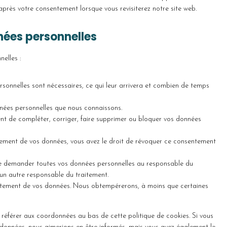
après votre consentement lorsque vous revisiterez notre site web.
t
e
nées personnelles
elles :
sonnelles sont nécessaires, ce qui leur arrivera et combien de temps
nnées personnelles que nous connaissons.
ment de compléter, corriger, faire supprimer ou bloquer vos données
tement de vos données, vous avez le droit de révoquer ce consentement
 de demander toutes vos données personnelles au responsable du
à un autre responsable du traitement.
aitement de vos données. Nous obtempérerons, à moins que certaines
us référer aux coordonnées au bas de cette politique de cookies. Si vous