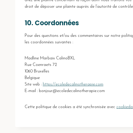
avez une plainte concernant la façon dont nous traitons vos
droit de déposer une plainte auprès de l’autorité de contrôle
10. Coordonnées
Pour des questions et/ou des commentaires sur notre politique
les coordonnées suivantes :
Madline Marbaix CalinoBXL
Rue Coenraets 72
1060 Bruxelles
Belgique
Site web :
https://ecoledecalinotherapie.com
E-mail :
bonjour@
ecoledecalinotherapie.com
Cette politique de cookies a été synchronisée avec
cookieda