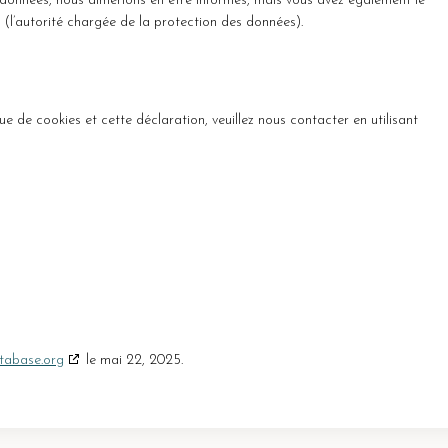
 données, nous aimerions en être informés, mais vous avez également le
 (l’autorité chargée de la protection des données).
 de cookies et cette déclaration, veuillez nous contacter en utilisant
tabase.org
le mai 22, 2025.