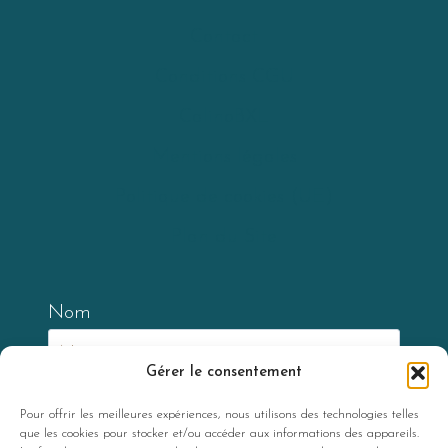
Contact
Conditions CGU
CalinoBXL
Mentions légales
Politique de cookies (UE)
Plan du Site
Nom
Gérer le consentement
Email
Pour offrir les meilleures expériences, nous utilisons des technologies telles
que les cookies pour stocker et/ou accéder aux informations des appareils.